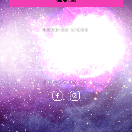
AANMELDEN
HANDIGE LINKS
Belgian Cat Fanciers vzw
Rasclub Mainecoon
PawPeds
FOLLOW US ON